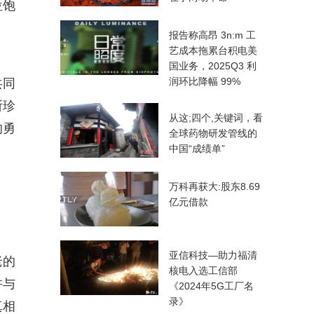
位饱
报告称高昂 3n:m 工
艺成本拖累台积电美
国业务，2025Q3 利
润环比降幅 99%
共同
所珍
从这;四个,关键词，看
的勇
全球药物研发管线的
中国“成绩单”
万科再获大:股东8.69
亿元借款
亚信科技—助力福清
老的
核电入选工信部
许与
《2024年5G工厂名
录》
真相