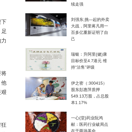
续走强
刘强东;挑—起的外卖
稷下
大战，阿里蒋凡用一
，足
百多亿重新证明了自
己
的力
瑞银：升阿里{健}康
目标价至4.7港元 维
持“沽售”评级
要将
，他
伊之密（:300415）
股东彭惠萍质押
畏艰
549.13万股，占总股
本1.17%
一心{堂}药业阮鸿
对狂
献：医药行业破局点
在于两场革命