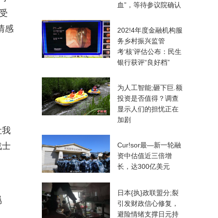
血”，等待参议院确认
受
情感
202!4年度金融机构服
务乡村振兴监管
考‘核’评估公布：民生
银行获评“良好档”
为人工智能;砸下巨.额
投资是否值得？调查
显示人们的担忧正在
加剧
让我
战士
Cur!sor最—新一轮融
资中估值近三倍增
长，达300亿美元
日本{执}政联盟分;裂
羁
引发财政信心修复，
避险情绪支撑日元持