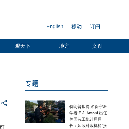
English
移动
订阅
观天下
地方
文创
！
专题
特朗普拟提;名保守派
学者 E.J. Antoni 出任
美国劳工统计局局
长：延续对该机构“换
可