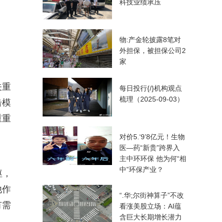
科技业绩承压
物:产金轮披露8笔对
外担保，被担保公司2
家
关重
每日投行{/}机构观点
梳理（2025-09-03）
击模
重重
对价5.‘9’8亿元！生物
医—药“新贵”跨界入
主中环环保 他为何“相
中”环保产业？
躯，
他作
“.华;尔街神算子”不改
有需
看涨美股立场：AI蕴
含巨大长期增长潜力