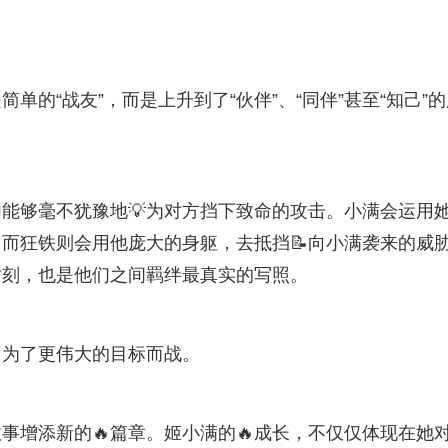
的“战友”，而是上升到了“伙伴”、“同伴”甚至“知己”的
能够毫不犹豫地💡为对方挡下致命的攻击。小满会运用
而狂铁则会用他庞大的身躯，去抵挡📝向小满袭来的威
时刻，也是他们之间羁绊最真实的写照。
，为了更伟大的目标而战。
事增添新的🔥篇章。姬小满的🔥成长，不仅仅体现在她