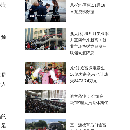
小满
思<创>医惠.11月18
日龙虎榜数据
澳大{利}亚9.月失业率
，预
升至四年来新高！就
业市场放缓或致澳洲
联储恢复降息
原:创 通富微电发生
仅是
16笔大宗交易 合计成
交8473.74万元
个人
诚意药业：;公司高
级‘管’理人员退休离任
陆的
三—连板背后{ }金富
，足