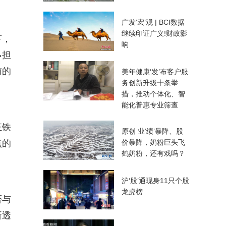
广发‘宏’观 | BCI数据
继续印证广义!财政影
下，
响
担
前的
美年健康‘发’布客户服
务创新升级十条举
措，推动个体化、智
能化普惠专业筛查
狂铁
原创 业‘绩’暴降、股
点的
价暴降，奶粉巨头飞
鹤奶粉，还有戏吗？
沪‘股’通现身11只个股
龙虎榜
否与
所透