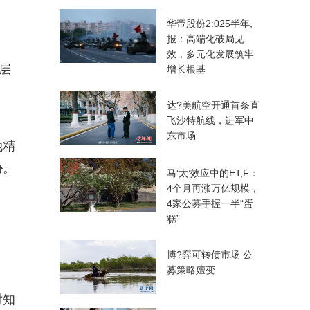
华帝股份2:025半年,
报：高端化破局见
效，多元化发展筑牢
层
增长根基
达?美航空开通首条直
飞沙特航线，进军中
东市场
她精
胁。
马‘太’效应中的ET,F：
4个月再涨万亿规模，
4家公募手握一半“蛋
糕”
博?弈可转债市场 公
募策略嬗变
对知